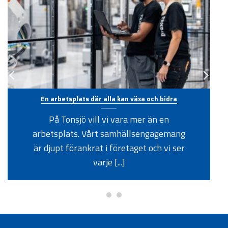
En arbetsplats där alla kan växa och bidra
På Tonsjö vill vi vara mer än en
arbetsplats. Vårt samhällsengagemang
är djupt förankrat i företaget och vi ser
varje [...]